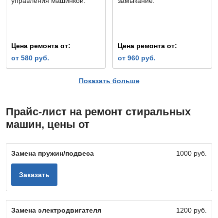
управления машинкой.
замыкание.
Цена ремонта от:
Цена ремонта от:
от 580 руб.
от 960 руб.
Показать больше
Не набирает воду
Болтается барабан
Прайс-лист на ремонт стиральных
При этой проблеме на
Обратите внимание, что у
машин, цены от
дисплее машинки
барабана должен быть
появляются
небольшой люфт — это
соответствующие коды
функция, заложенная
Замена пружин/подвеса
1000 руб.
ошибок, либо машинка
производителем. Однако,
зависает.
если барабан стал
Заказать
шататься сильнее,
обратитесь к мастеру.
Замена электродвигателя
1200 руб.