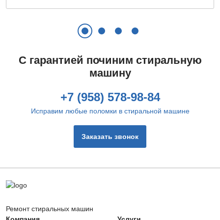
Замена ручки, петель
800 руб.
Заказать
С гарантией починим стиральную
машину
Извлечение посторонних предметов
400 руб.
+7 (958) 578-98-84
Заказать
Исправим любые поломки в стиральной машине
Замена фильтра сливного насоса
Заказать звонок
720 руб.
Заказать
Ремонт сетевого фильтра
400 руб.
Ремонт стиральных машин
Заказать
Компания
Услуги