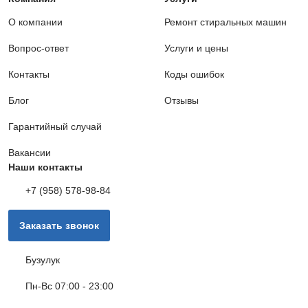
О компании
Ремонт стиральных машин
Замена помпы
1100 руб.
Вопрос-ответ
Услуги и цены
Контакты
Заказать
Коды ошибок
Блог
Отзывы
Обрыв электроцепи
1000 руб.
Гарантийный случай
Вакансии
Заказать
Наши контакты
+7 (958) 578-98-84
Замена ремня привода
790 руб.
Заказать звонок
Заказать
Бузулук
Замена температурного датчика
800 руб.
Пн-Вс 07:00 - 23:00