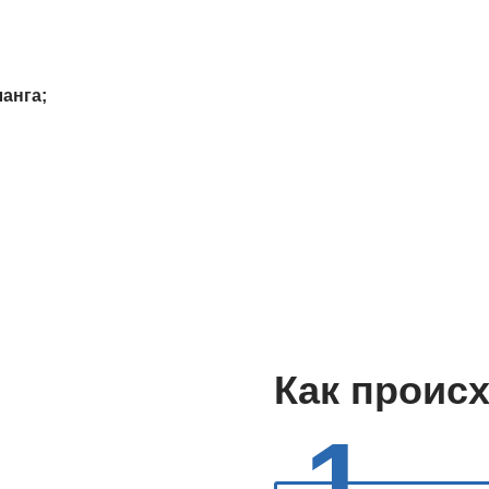
анга;
Как проис
1