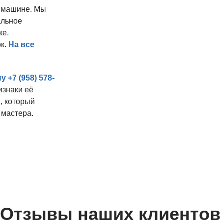
й машине. Мы
альное
ке.
к.
На все
ну
+7 (958) 578-
знаки её
, который
 мастера.
Отзывы наших клиенто