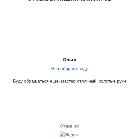
Цена ремонта:
Цена ремонта:
от 580 руб.
от 580 руб.
Не отжимает
Прыгает
Скорее всего, вышел из
Стиральную машинку
Ольга
строя сливной насос
сильно болтает, слышен
Не набирает воду
(помпа). Эта проблема
характерный стук во время
фиксируется в 83%
стирки или отжима.
Буду обращаться ещё, мастер отличный, золотые руки
случаев, когда машинка
перестает отжимать.
Отзыв из:
Цена ремонта:
Цена ремонта:
от 790 руб.
от 790 руб.