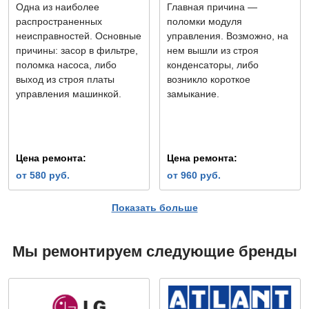
Одна из наиболее
Главная причина —
распространенных
поломки модуля
неисправностей. Основные
управления. Возможно, на
причины: засор в фильтре,
нем вышли из строя
поломка насоса, либо
конденсаторы, либо
выход из строя платы
возникло короткое
управления машинкой.
замыкание.
Цена ремонта:
Цена ремонта:
от 580 руб.
от 960 руб.
Показать больше
Не набирает воду
Болтается барабан
Мы ремонтируем следующие бренды
При этой проблеме на
Обратите внимание, что у
дисплее машинки
барабана должен быть
появляются
небольшой люфт — это
соответствующие коды
функция, заложенная